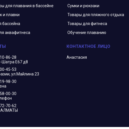
ры для плавания в бассейне
Сумки и рюкзаки
к и плавки
Товары для пляжного отдыха
я бассейна
Товары для фитнеса
ля аквафитнеса
Обучение плаванию
210-86-28
Анастасия
г-Шатра Е67 д8
400-45-53
азии, ул.Майлина 23
719-98-30
ена
658-00-30
елефон
172-70-62
В АЛМАТЫ