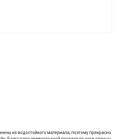
нены из водостойкого материала, поэтому прекрасно
йн. Благодаря превосходной посадке по ноге сланцы