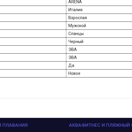
ARENA
Италия
Взрослая
Мужской
Сланцы
Черный
ЭВА
ЭВА
Да
Новое
Я ПЛАВАНИЯ
АКВАФИТНЕС И ПЛЯЖНЫЙ