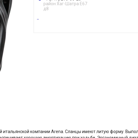
район Хаг-Шатра Е67
д8
й итальянской компании Arena. Сланцы имеют литую форму. Выпол
беспечивает хорошую амортизацию при ходьбе. Эргономичный диза