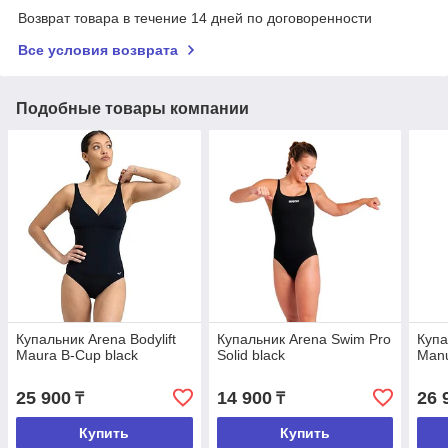
Возврат товара в течение 14 дней по договоренности
Все условия возврата
Подобные товары компании
Купальник Arena Bodylift
Купальник Arena Swim Pro
Купа
Maura B-Cup black
Solid black
Manu
25 900
14 900
26 
₸
₸
Купить
Купить