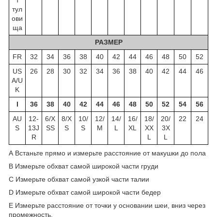
тул
ови
ща
РАЗМЕР
FR
32
34
36
38
40
42
44
46
48
50
52
US
26
28
30
32
34
36
38
40
42
44
46
A/U
K
I
36
38
40
42
44
46
48
50
52
54
56
AU
12-
6/X
8/X
10/
12/
14/
16/
18/
20/
22
24
S
13J
SS
S
S
M
L
XL
XX
3X
R
L
L
A Встаньте прямо и измерьте расcтояние от макушки до пола
B Измерьте обхват самой широкой части груди
C Измерьте обхват самой узкой части талии
D Измерьте обхват самой широкой части бедер
E Измерьте расстояние от точки у основании шеи, вниз через
промежность,