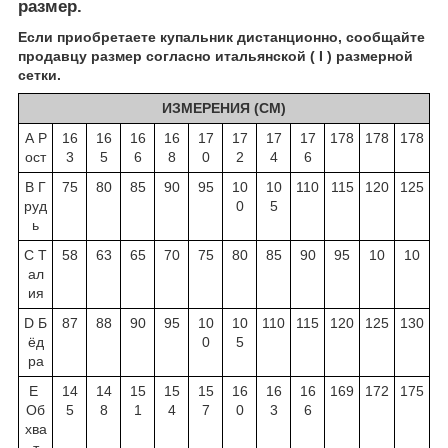
размер.
Если приобретаете купальник дистанционно, сообщайте
продавцу размер согласно итальянской ( I ) размерной
сетки.
ИЗМЕРЕНИЯ (СМ)
А Р
16
16
16
16
17
17
17
17
178
178
178
ост
3
5
6
8
0
2
4
6
B Г
75
80
85
90
95
10
10
110
115
120
125
руд
0
5
ь
C Т
58
63
65
70
75
80
85
90
95
10
10
ал
ия
D Б
87
88
90
95
10
10
110
115
120
125
130
ёд
0
5
ра
E
14
14
15
15
15
16
16
16
169
172
175
Об
5
8
1
4
7
0
3
6
хва
т