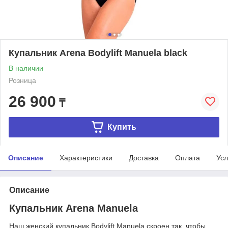
Купальник Arena Bodylift Manuela black
В наличии
Розница
26 900
₸
Купить
Описание
Характеристики
Доставка
Оплата
Усл
Описание
Купальник Arena Manuela
Наш женский купальник Bodylift Manuela скроен так, чтобы