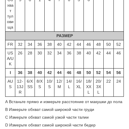
хва
т
тул
ови
ща
РАЗМЕР
FR
32
34
36
38
40
42
44
46
48
50
52
US
26
28
30
32
34
36
38
40
42
44
46
A/U
K
I
36
38
40
42
44
46
48
50
52
54
56
AU
12-
6/X
8/X
10/
12/
14/
16/
18/
20/
22
24
S
13J
SS
S
S
M
L
XL
XX
3X
R
L
L
A Встаньте прямо и измерьте расcтояние от макушки до пола
B Измерьте обхват самой широкой части груди
C Измерьте обхват самой узкой части талии
D Измерьте обхват самой широкой части бедер