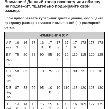
Внимание! Данный товар возврату или обмену
не подлежит, тщательно подбирайте свой
размер.
Если приобретаете купальник дистанционно, сообщайте
продавцу размер согласно итальянской ( I ) размерной
сетки.
ИЗМЕРЕНИЯ (СМ)
А Р
16
16
16
16
17
17
17
17
178
178
178
ост
3
5
6
8
0
2
4
6
B Г
75
80
85
90
95
10
10
110
115
120
125
руд
0
5
ь
C Т
58
63
65
70
75
80
85
90
95
10
10
ал
ия
D Б
87
88
90
95
10
10
110
115
120
125
130
ёд
0
5
ра
E
14
14
15
15
15
16
16
16
169
172
175
Об
5
8
1
4
7
0
3
6