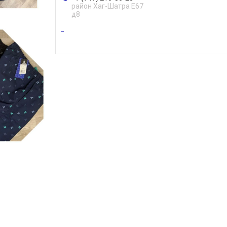
район Хаг-Шатра Е67
д8