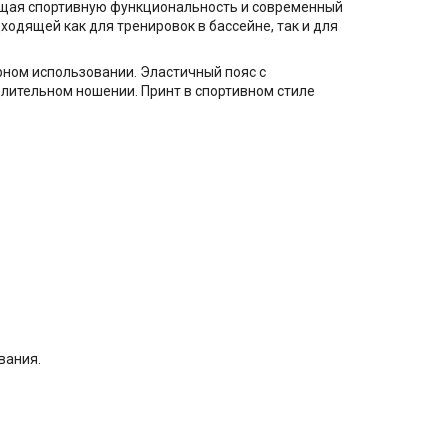
ающая спортивную функциональность и современный
одящей как для тренировок в бассейне, так и для
рном использовании. Эластичный пояс с
лительном ношении. Принт в спортивном стиле
вания.