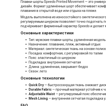
Плавки-шорты Speedo Printed Movement — это униве
дизайн. Формат удлинённых шорт обеспечивает комфо
плавания в открытой воде или отдыха на пляже.
Модель выполнена из износостойкого синтетического
регулируемым шнурком позволяет точно подогнать по
подчёркивает фирменный характер Speedo и делает 
Основные характеристики
Тип: мужские плавки-шорты, удлинённая модель
Назначение: плавание, пляж, активный отдых
Материал: синтетическая ткань на основе полиэ
Посадка: комфортная, с регулировкой по талии
Пояс: эластичный со шнурком
Подкладка: внутренняя сетчатая
Длина: удлинённая, закрывает бедро
Сезон: лето
Основные технологии
Quick Dry
— быстросохнущая ткань снижает диск
Durable Fabric
— прочный материал устойчив к ч
Adjustable Waist
— регулируемый пояс обеспечи
Mesh Lining
— внутренняя сетчатая подкладка у
FAQ