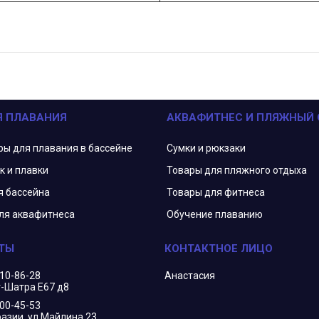
Я ПЛАВАНИЯ
АКВАФИТНЕС И ПЛЯЖНЫЙ
ры для плавания в бассейне
Сумки и рюкзаки
к и плавки
Товары для пляжного отдыха
я бассейна
Товары для фитнеса
ля аквафитнеса
Обучение плаванию
210-86-28
Анастасия
г-Шатра Е67 д8
400-45-53
азии, ул.Майлина 23