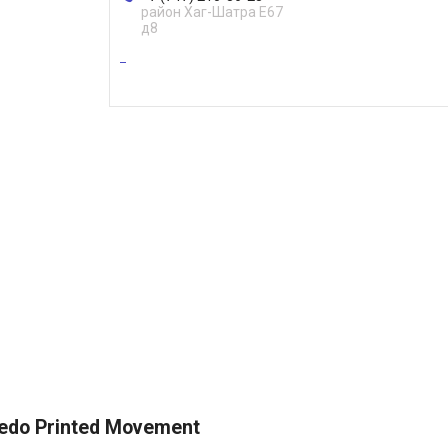
район Хаг-Шатра Е67
д8
do Printed Movement