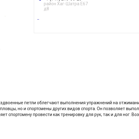
район Хаг-Шатра Е67
д8
 Раздвоенные петли облегчают выполнения упражнений на отжима
 пловцы, но и спортсмены других видов спорта. Он позволяет вып
т спортсмену провести как тренировку для рук, так и для ног. Во