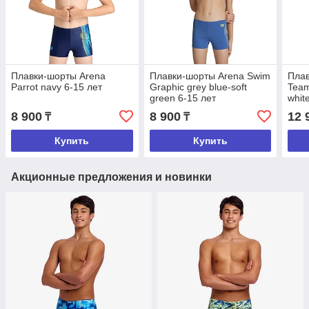
Плавки-шорты Arena
Плавки-шорты Arena Swim
Пла
Parrot navy 6-15 лет
Graphic grey blue-soft
Team
green 6-15 лет
whit
8 900
8 900
12 
₸
₸
Купить
Купить
Акционные предложения и новинки