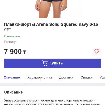
Плавки-шорты Arena Solid Squared navy 6-15
лет
В наличии
Розница
7 900
₸
Купить
Описание
Характеристики
Доставка
Оплата
Усл
Описание
Универсальные классические детские спортивные плавки-
шорты SOLID SQUARED SHORT JR выполнены из материала