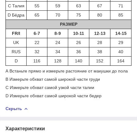
C Талия
55
59
63
67
71
D Бёдра
65
70
75
80
85
РАЗМЕР
FR/I
6-7
8-9
10-11
12-13
14-15
UK
22
24
26
28
29
RUS
32
34
36
38
40
D
116
128
140
152
164
A Встаньте прямо и измерьте растояние от макушки до пола
B Измерьте обхват самой широкой части груди
C Измерьте обхват самой узкой части талии
D Измерьте обхват самой широкой части бедер
Скрыть
Характеристики