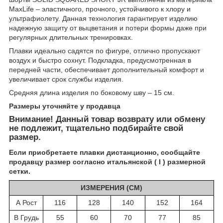
MaxLife – эластичного, прочного, устойчивого к хлору и
ультрафиолету. Данная технология гарантирует изделию
надежную защиту от выцветания и потери формы даже при
регулярных длительных тренировках.
Плавки идеально садятся по фигуре, отлично пропускают
воздух и быстро сохнут. Подкладка, предусмотренная в
передней части, обеспечивает дополнительный комфорт и
увеличивает срок службы изделия.
Средняя длина изделия по боковому шву – 15 см.
Размеры уточняйте у пр
одавца
Внимание! Данный товар возврату или обмену
не подлежит, тщательно подбирайте свой
размер.
Если приобретаете плавки дистанционно, сообщайте
продавцу размер согласно итальянской ( I ) размерной
сетки.
ИЗМЕРЕНИЯ (СМ)
А Рост
116
128
140
152
164
B Грудь
55
60
70
77
85