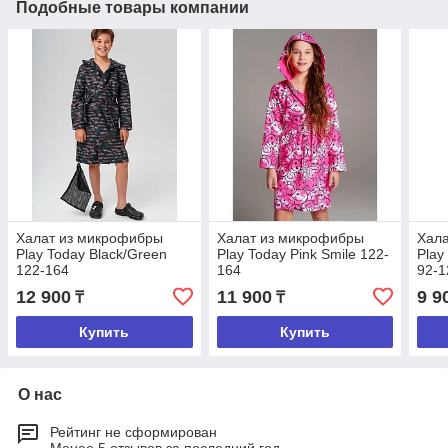
Подобные товары компании
Халат из микрофибры
Халат из микрофибры
Хал
Play Today Black/Green
Play Today Pink Smile 122-
Play
122-164
164
92-1
12 900
11 900
9 9
₸
₸
Купить
Купить
О нас
Рейтинг не сформирован