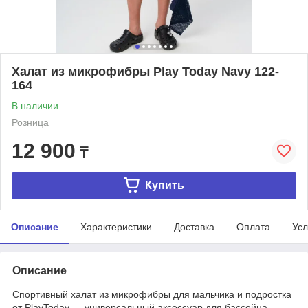
Халат из микрофибры Play Today Navy 122-
164
В наличии
Розница
12 900
₸
Купить
Описание
Характеристики
Доставка
Оплата
Усл
Описание
Спортивный халат из микрофибры для мальчика и подростка
от PlayToday — универсальный аксессуар для бассейна,