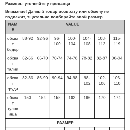
Размеры уточняйте у продавца
Внимание! Данный товар возврату или обмену не
подлежит, тщательно подбирайте свой размер.
NAM
VALUE
E
обхва
88-92
92-96
96-
100-
104-
108-
115-
т
100
104
108
112
119
бедер
обхва
62-66
66-70
70-74
74-78
78-82
82-87
90-94
т
талии
обхва
82-86
86-90
90-94
94-98
98-
102-
106-
т
102
106
110
груди
обхва
150
154
158
162
166
170
174
т
тулов
ища
РАЗМЕР