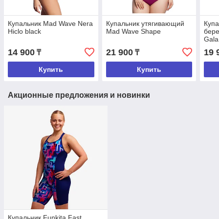
Купальник Mad Wave Nera
Купальник утягивающий
Купа
Hiclo black
Mad Wave Shape
бер
Gala
14 900
21 900
19 
₸
₸
Купить
Купить
Акционные предложения и новинки
Купальник Funkita Fast