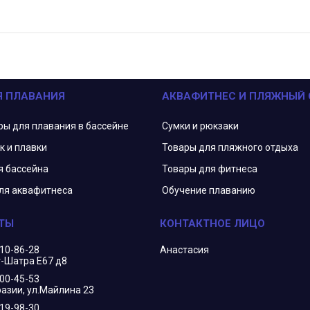
Я ПЛАВАНИЯ
АКВАФИТНЕС И ПЛЯЖНЫЙ
ры для плавания в бассейне
Сумки и рюкзаки
к и плавки
Товары для пляжного отдыха
я бассейна
Товары для фитнеса
ля аквафитнеса
Обучение плаванию
210-86-28
Анастасия
г-Шатра Е67 д8
400-45-53
азии, ул.Майлина 23
719-98-30