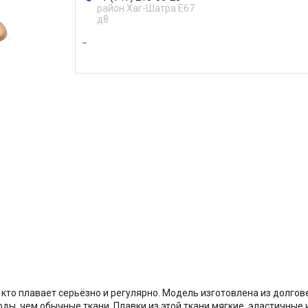
район Хаг-Шатра Е67
д8
то плавает серьёзно и регулярно. Модель изготовлена из долговеч
ды, чем обычные ткани. Плавки из этой ткани мягкие, эластичные и