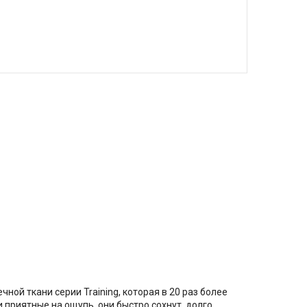
ной ткани серии Training, которая в 20 раз более
 приятные на ощупь, они быстро сохнут, долго