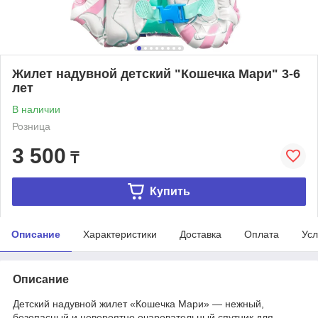
Жилет надувной детский "Кошечка Мари" 3-6
лет
В наличии
Розница
3 500
₸
Купить
Описание
Характеристики
Доставка
Оплата
Усл
Описание
Детский надувной жилет «Кошечка Мари» — нежный,
безопасный и невероятно очаровательный спутник для