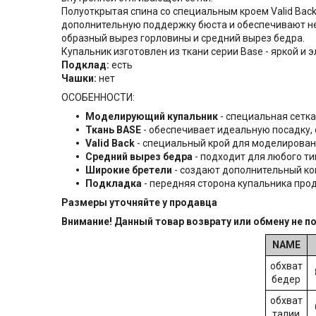
Полуоткрытая спина со специальным кроем Valid Bac
дополнительную поддержку бюста и обеспечивают н
образный вырез горловины и средний вырез бедра.
Купальник изготовлен из ткани серии Base - яркой 
Подклад:
есть
Чашки:
нет
ОСОБЕННОСТИ:
Моделирующий купальник
- специальная сетка
Ткань BASE
- обеспечивает идеальную посадку,
Valid Back
- специальный крой для моделирован
Средний вырез бедра
- подходит для любого т
Широкие бретели
- создают дополнительный ком
Подкладка
- передняя сторона купальника про
Размеры уточняйте у продавца
Внимание! Данный товар возврату или обмену не п
NAME
обхват
бедер
обхват
талии