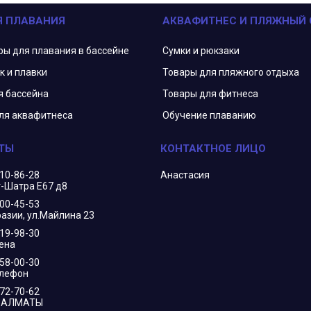
Я ПЛАВАНИЯ
АКВАФИТНЕС И ПЛЯЖНЫЙ
ры для плавания в бассейне
Сумки и рюкзаки
к и плавки
Товары для пляжного отдыха
я бассейна
Товары для фитнеса
ля аквафитнеса
Обучение плаванию
210-86-28
Анастасия
г-Шатра Е67 д8
400-45-53
азии, ул.Майлина 23
719-98-30
ена
658-00-30
елефон
172-70-62
В АЛМАТЫ