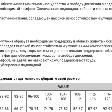
k обеспечивает максимальное удобство и свободу движения в воде
еобходимый комфорт. Специальная подкладка в области живота с
и эластичной ткани, обладающей высокой износостойкостью и улу
-утяжка образует необходимую поддержку в области живота и бок
 обладает высокой износостойкостью и улучшенными компрессион
ия фигуры, полуоткрытая спина, дополнительная поддержка в обла
ипа фигуры, обеспечивает комфорт и свободу движений;
форт, не давят, не натирают кожу, поддерживают грудь;
дублирована подкладкой.
одлежит, тщательно подбирайте свой размер.
VALUE
100-
104-
108-
112-
116-
88-92
92-96
96-100
104
108
112
116
120
62-66
66-70
70-74
74-78
78-82
82-87
87-92
92-9