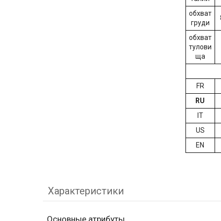
обхват
груди
обхват
тулови
ща
FR
RU
IT
US
EN
Характеристики
Основные атрибуты