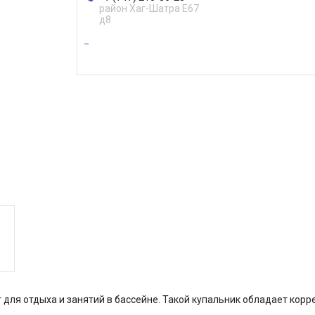
район Хаг-Шатра Е67
д8
ля отдыха и занятий в бассейне. Такой купальник обладает корр