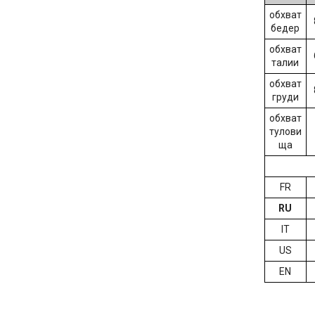
обхват
бедер
обхват
талии
обхват
груди
обхват
тулови
ща
FR
RU
IT
US
EN