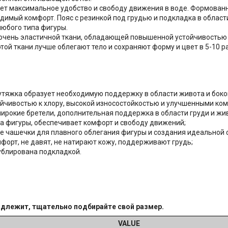
вает максимальное удобство и свободу движения в воде. Формова
одимый комфорт. Пояс с резинкой под грудью и подкладка в обл
любого типа фигуры.
 – очень эластичной ткани, обладающей повышенной устойчивостью
ой ткани лучше облегают тело и сохраняют форму и цвет в 5-10 р
тяжка образует необходимую поддержку в области живота и боков
тойчивостью к хлору, высокой износостойкостью и улучшенными к
 широкие бретели, дополнительная поддержка в области груди и жи
па фигуры, обеспечивает комфорт и свободу движений;
 чашечки для плавного облегания фигуры и создания идеальной
форт, не давят, не натирают кожу, поддерживают грудь;
ублирована подкладкой.
одлежит, тщательно подбирайте свой размер.
VALUE