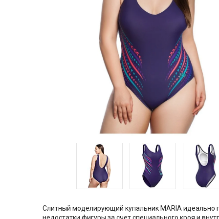
Слитный моделирующий купальник MARIA идеально по
недостатки фигуры за счет специального кроя и внут