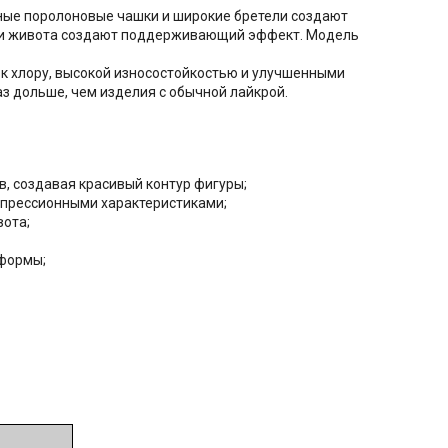
нные поролоновые чашки и широкие бретели создают
асти живота создают поддерживающий эффект. Модель
 к хлору, высокой износостойкостью и улучшенными
аз дольше, чем изделия с обычной лайкрой.
, создавая красивый контур фигуры;
омпрессионными характеристиками;
вота;
 формы;