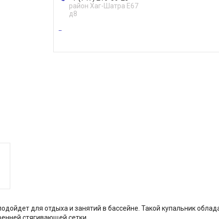
район Хаг-Шатра Е67
д8
дойдет для отдыха и занятий в бассейне. Такой купальник обла
ренней стягивающей сетки.