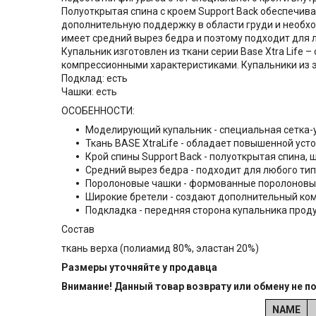
Полуоткрытая спина с кроем Support Back обеспечи
дополнительную поддержку в области груди и необх
имеет средний вырез бедра и поэтому подходит для 
Купальник изготовлен из ткани серии Base Xtra Life
компрессионными характеристиками. Купальники из эт
Подклад: есть
Чашки: есть
ОСОБЕННОСТИ:
Моделирующий купальник - специальная сетка-у
Ткань BASE XtraLife - обладает повышенной ус
Крой спины Support Back - полуоткрытая спина,
Средний вырез бедра - подходит для любого ти
Поролоновые чашки - формованные поролоновые
Широкие бретели - создают дополнительный ком
Подкладка - передняя сторона купальника прод
Состав
ткань верха (полиамид 80%, эластан 20%)
Размеры уточняйте у продавца
Внимание! Данный товар возврату или обмену не п
NAME