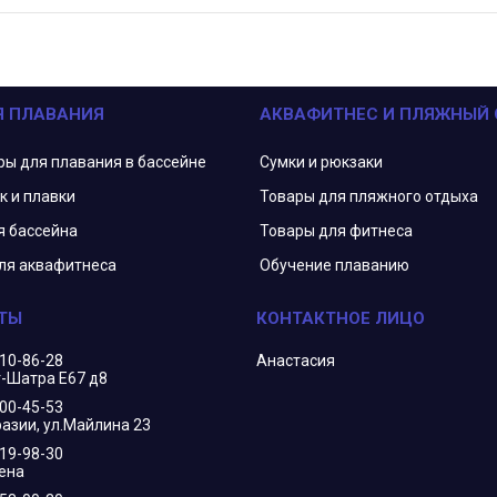
Я ПЛАВАНИЯ
АКВАФИТНЕС И ПЛЯЖНЫЙ
ры для плавания в бассейне
Сумки и рюкзаки
к и плавки
Товары для пляжного отдыха
я бассейна
Товары для фитнеса
ля аквафитнеса
Обучение плаванию
210-86-28
Анастасия
г-Шатра Е67 д8
400-45-53
азии, ул.Майлина 23
719-98-30
ена