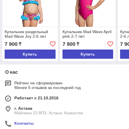
Купальник раздельный
Купальник Mad Wave April
Купа
Mad Wave Joy 2-6 лет
pink 2-7 лет
2-6 
7 900
7 900
7 9
₸
₸
Купить
Купить
О нас
Рейтинг не сформирован
Менее 5 отзывов за последний год
Работает с 21.10.2016
г. Астана
Майлина 23 ВП3, Астана, Казахстан
Контакты