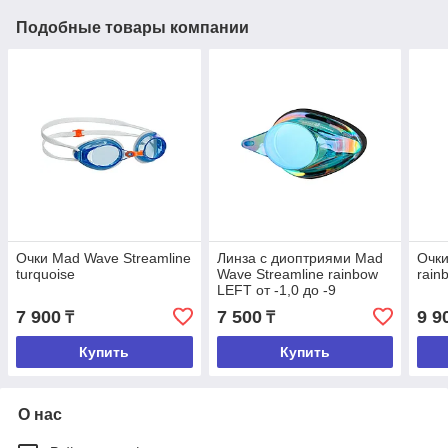
Подобные товары компании
Очки Mad Wave Streamline
Линза с диоптриями Mad
Очки
turquoise
Wave Streamline rainbow
rain
LEFT от -1,0 до -9
7 900
7 500
9 9
₸
₸
Купить
Купить
О нас