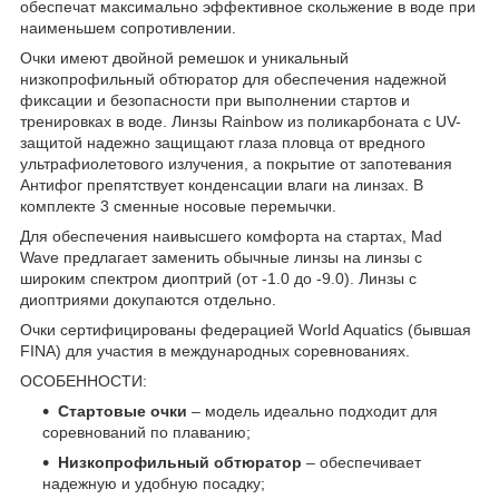
обеспечат максимально эффективное скольжение в воде при
наименьшем сопротивлении.
Очки имеют двойной ремешок и уникальный
низкопрофильный обтюратор для обеспечения надежной
фиксации и безопасности при выполнении стартов и
тренировках в воде. Линзы Rainbow из поликарбоната с UV-
защитой надежно защищают глаза пловца от вредного
ультрафиолетового излучения, а покрытие от запотевания
Антифог препятствует конденсации влаги на линзах. В
комплекте 3 сменные носовые перемычки.
Для обеспечения наивысшего комфорта на стартах, Mad
Wave предлагает заменить обычные линзы на линзы с
широким спектром диоптрий (от -1.0 до -9.0). Линзы с
диоптриями докупаются отдельно.
Очки сертифицированы федерацией World Aquatics (бывшая
FINA) для участия в международных соревнованиях.
ОСОБЕННОСТИ:
Стартовые очки
– модель идеально подходит для
соревнований по плаванию;
Низкопрофильный обтюратор
– обеспечивает
надежную и удобную посадку;