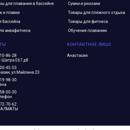
ры для плавания в бассейне
Сумки и рюкзаки
к и плавки
Товары для пляжного отдыха
я бассейна
Товары для фитнеса
ля аквафитнеса
Обучение плаванию
210-86-28
Анастасия
г-Шатра Е67 д8
400-45-53
азии, ул.Майлина 23
719-98-30
ена
658-00-30
елефон
172-70-62
В АЛМАТЫ