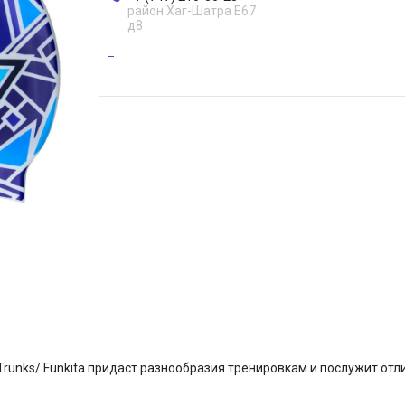
район Хаг-Шатра Е67
д8
Trunks/ Funkita придаст разнообразия тренировкам и послужит от