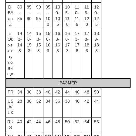
D
80
85
90
95
10
10
11
11
12
Бё
-
-
-
-
0-
5-
0-
5-
0-
др
85
90
95
10
10
11
11
12
12
а
0
5
0
5
0
5
E
14
14
15
15
16
16
17
17
18
Об
3-
8-
3-
8-
3-
8-
3-
8-
3-
хв
14
15
15
16
16
17
17
18
18
ат
8
3
8
3
8
3
8
3
8
ту
ло
ви
ща
РАЗМЕР
FR
34
36
38
40
42
44
46
48
50
US
28
30
32
34
36
38
40
42
44
A/
UK
RU
40
42
44
46
48
50
52
54
56
S