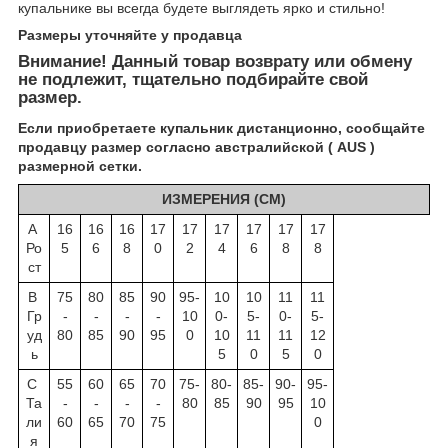
купальнике вы всегда будете выглядеть ярко и стильно!
Размеры уточняйте у пр
одавца
Внимание! Данный товар возврату или обмену
не подлежит, тщательно подбирайте свой
размер.
Если приобретаете купальник дистанционно, сообщайте
продавцу размер согласно австралийской ( AUS )
размерной сетки.
ИЗМЕРЕНИЯ (СМ)
А
16
16
16
17
17
17
17
17
17
Ро
5
6
8
0
2
4
6
8
8
ст
B
75
80
85
90
95-
10
10
11
11
Гр
-
-
-
-
10
0-
5-
0-
5-
уд
80
85
90
95
0
10
11
11
12
ь
5
0
5
0
C
55
60
65
70
75-
80-
85-
90-
95-
Та
-
-
-
-
80
85
90
95
10
ли
60
65
70
75
0
я