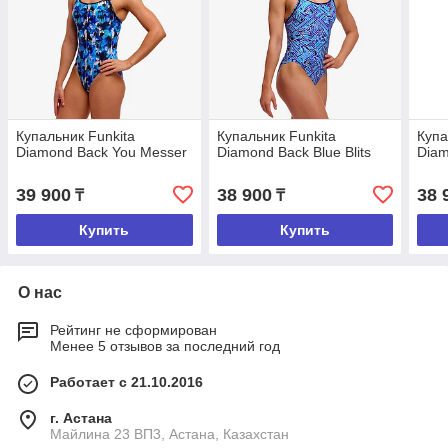
Купальник Funkitа
Купальник Funkita
Купа
Diamond Back You Messer
Diamond Back Blue Blits
Diam
39 900
38 900
38 
₸
₸
Купить
Купить
О нас
Рейтинг не сформирован
Менее 5 отзывов за последний год
Работает с 21.10.2016
г. Астана
Майлина 23 ВП3, Астана, Казахстан