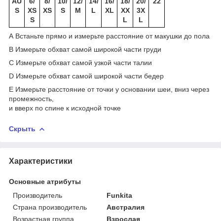
AU
6/
8/
10/
12/
14/
16/
18/
20/
22
S
XS
XS
S
M
L
XL
XX
3X
S
L
L
A Встаньте прямо и измерьте расстояние от макушки до пола
B Измерьте обхват самой широкой части груди
C Измерьте обхват самой узкой части талии
D Измерьте обхват самой широкой части бедер
E Измерьте расстояние от точки у основании шеи, вниз через
промежность,
и вверх по спине к исходной точке
Скрыть
Характеристики
Основные атрибуты
Производитель
Funkita
Страна производитель
Австралия
Возрастная группа
Взрослая