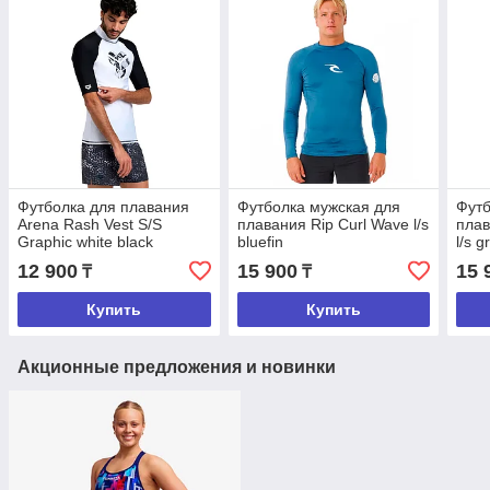
Футболка для плавания
Футболка мужская для
Футб
Arena Rash Vest S/S
плавания Rip Curl Wave l/s
плав
Graphic white black
bluefin
l/s g
12 900
15 900
15 
₸
₸
Купить
Купить
Акционные предложения и новинки