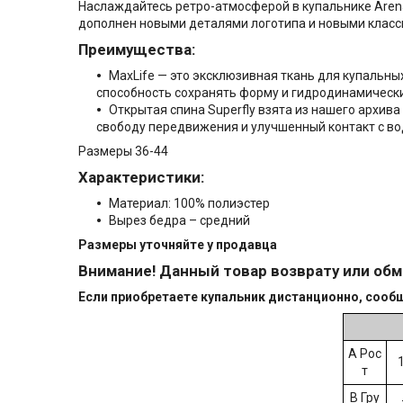
Наслаждайтесь ретро-атмосферой в купальнике Arena 
дополнен новыми деталями логотипа и новыми классн
Преимущества:
MaxLife — это эксклюзивная ткань для купальны
способность сохранять форму и гидродинамические
Открытая спина Superfly взята из нашего архив
свободу передвижения и улучшенный контакт с в
Размеры 36-44
Характеристики:
Материал: 100% полиэстер
Вырез бедра – средний
Размеры уточняйте у продавца
Внимание! Данный товар возврату или обм
Если приобретаете купальник дистанционно, сообща
А Рос
т
B Гру