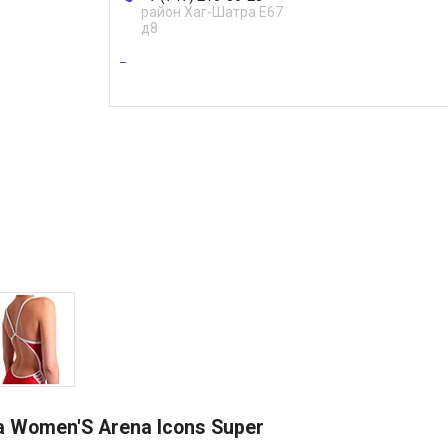
район Хаг-Шатра Е67
д8
 Women'S Arena Icons Super