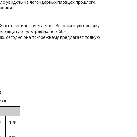
ыло увидеть на легендарных пловцах прошлого,
вания.
тот текстиль сочетает в себе отличную посадку,
ую защиту от ультрафиолета 50+
дах, сегодня она по-прежнему предлагает полную
р.
тки.
8
178