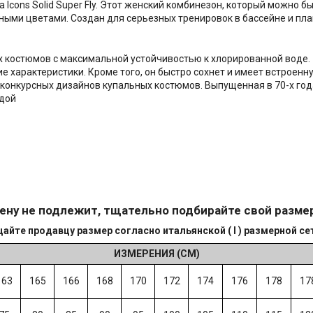
Icons Solid Super Fly. Этот женский комбинезон, который можно б
ыми цветами. Создан для серьезных тренировок в бассейне и пла
х костюмов с максимальной устойчивостью к хлорированной воде. Э
 характеристики. Кроме того, он быстро сохнет и имеет встроенн
а конкурсных дизайнов купальных костюмов. Выпущенная в 70-х го
одой
ену не подлежит, тщательно подбирайте свой разме
йте продавцу размер согласно итальянской ( I ) размерной се
ИЗМЕРЕНИЯ (СМ)
163
165
166
168
170
172
174
176
178
17