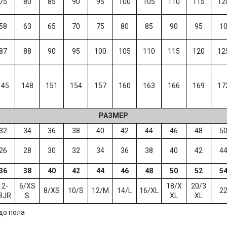
75
80
85
90
95
100
105
110
115
12
58
63
65
70
75
80
85
90
95
1
87
88
90
95
100
105
110
115
120
12
145
148
151
154
157
160
163
166
169
17
РАЗМЕР
32
34
36
38
40
42
44
46
48
5
26
28
30
32
34
36
38
40
42
4
36
38
40
42
44
46
48
50
52
5
12-
6/XS
18/X
20/3
8/XS
10/S
12/M
14/L
16/XL
2
3JR
S
XL
XL
до пола