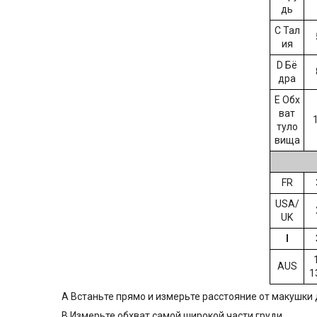
дь
C Тал
ия
D Бё
дра
E Обх
ват
туло
вища
FR
USA/
UK
I
AUS
1
A Встаньте прямо и измерьте расcтояние от макушки 
B Измерьте обхват самой широкой части груди