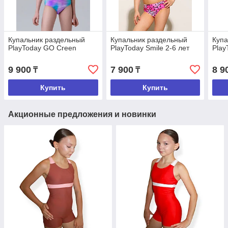
Купальник раздельный
Купальник раздельный
Купа
PlayToday GO Creen
PlayToday Smile 2-6 лет
Play
9 900
7 900
8 9
₸
₸
Купить
Купить
Акционные предложения и новинки