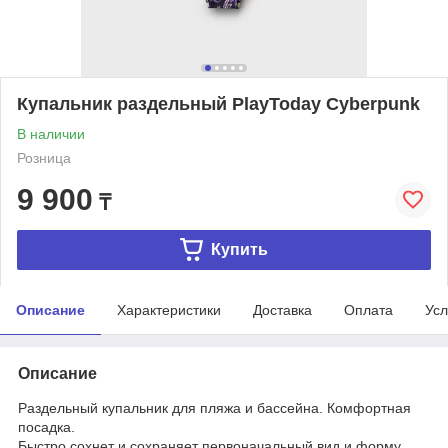
Купальник раздельный PlayToday Cyberpunk
В наличии
Розница
9 900
₸
Купить
Описание
Характеристики
Доставка
Оплата
Усл
Описание
Раздельный купальник для пляжа и бассейна. Комфортная
посадка.
Быстро сохнет и сохраняет первоначальный вид и форму