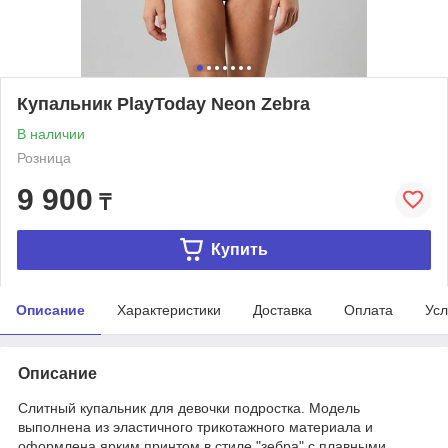
Купальник PlayToday Neon Zebra
В наличии
Розница
9 900
₸
Купить
Описание
Характеристики
Доставка
Оплата
Усл
Описание
Слитный купальник для девочки подростка. Модель
выполнена из эластичного трикотажного материала и
оформлена ярким принтом в стиле "зебра" с плавными