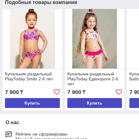
Подобные товары компании
Купальник раздельный
Купальник раздельный
Купа
PlayToday Smile 2-6 лет
PlayToday Единороги 2-6
Бабо
лет
7 900
7 900
7 9
₸
₸
Купить
Купить
О нас
Рейтинг не сформирован