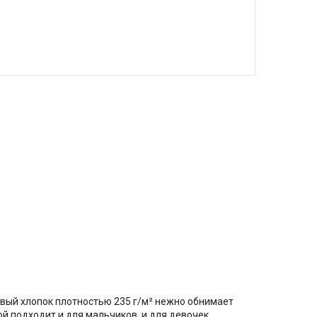
овый хлопок плотностью 235 г/м² нежно обнимает
й подходит и для мальчиков, и для девочек.