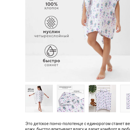
Это детское пончо-полотенце с единорогом станет в
кожу, быстро впитывает влагу и дарит комфорт в люб