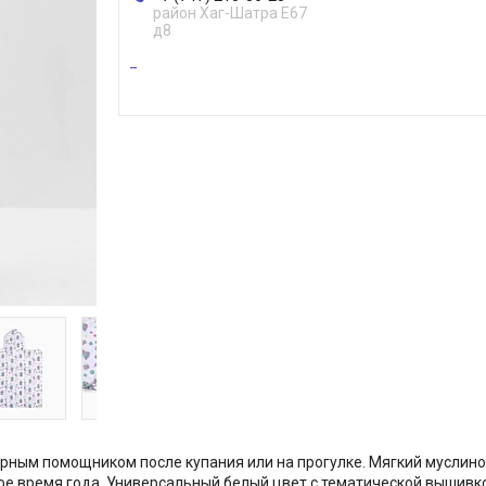
район Хаг-Шатра Е67
д8
ерным помощником после купания или на прогулке. Мягкий муслин
ое время года. Универсальный белый цвет с тематической вышивко