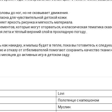
оловы до ног, но не сковывает движения.
асна для чувствительной детской кожи.
няет яркость рисунка и мягкость материала.
ементов, которые могут оторваться, и классическая тематика ска
я лета и тёплый верхний слой в прохладную погоду.
ь как накидку, и малыш будет в тепле, пока вы готовитесь к следу
 и отказу от отбеливателей помогают сохранить качество ткани н
 месяцев до активных игр в детском саду.
Lovi
Полотенце с капюшоном
Муслин