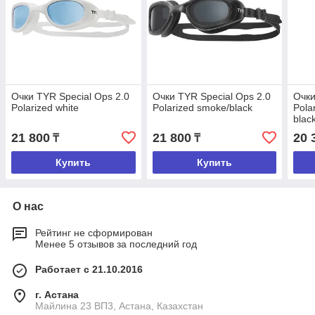
Очки TYR Special Ops 2.0
Очки TYR Special Ops 2.0
Очки
Polarized white
Polarized smoke/black
Pola
blac
21 800
21 800
20 
₸
₸
Купить
Купить
О нас
Рейтинг не сформирован
Менее 5 отзывов за последний год
Работает с 21.10.2016
г. Астана
Майлина 23 ВП3, Астана, Казахстан