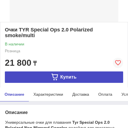
Очки TYR Special Ops 2.0 Polarized
smoke/multi
В наличии
Розница
21 800
₸
Купить
Описание
Характеристики
Доставка
Оплата
Усл
Описание
Универсальные очки для плавания
Tyr Special Ops 2.0
Polarized Non Mirrored Goggles​
подойдут для триатлона,