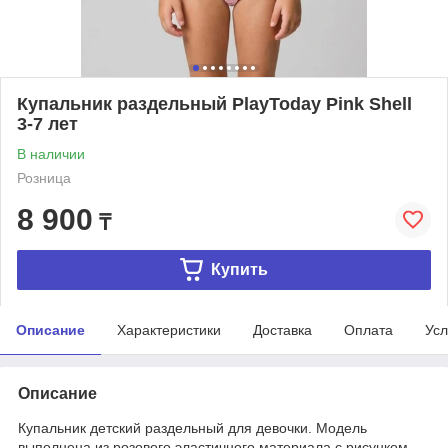
Купальник раздельный PlayToday Pink Shell
3-7 лет
В наличии
Розница
8 900
₸
Купить
Описание
Характеристики
Доставка
Оплата
Усл
Описание
Купальник детский раздельный для девочки. Модель
выполнена из розового эластичного материала с рисунком,