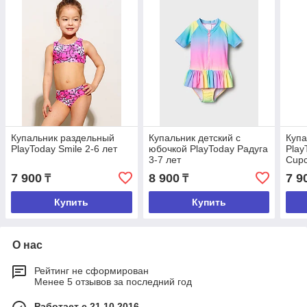
Купальник раздельный
Купальник детский с
Купа
PlayToday Smile 2-6 лет
юбочкой PlayToday Радуга
Play
3-7 лет
Cupc
7 900
8 900
7 9
₸
₸
Купить
Купить
О нас
Рейтинг не сформирован
Менее 5 отзывов за последний год
Работает с 21.10.2016