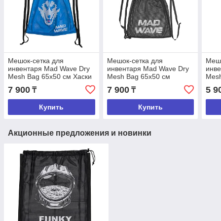
Мешок-сетка для
Мешок-сетка для
Мешо
инвентаря Mad Wave Dry
инвентаря Mad Wave Dry
инве
Mesh Bag 65х50 см Хаски
Mesh Bag 65х50 см
Mesh
голубой
черный
кра
7 900
7 900
5 9
₸
₸
Купить
Купить
Акционные предложения и новинки