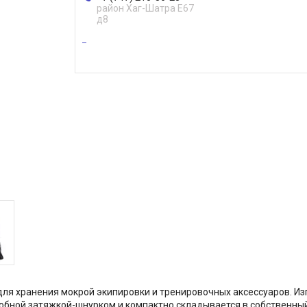
район Хаг-Шатра Е67
д8
 для хранения мокрой экипировки и тренировочных аксессуаров. И
бной затяжкой-шнурком и компактно складывается в собственный 