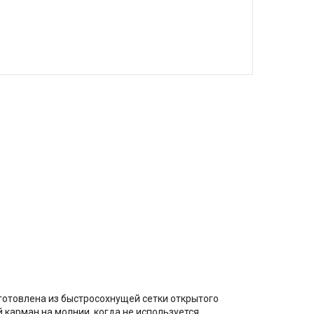
зготовлена из быстросохнущей сетки открытого
карман на молнии, когда не используется.