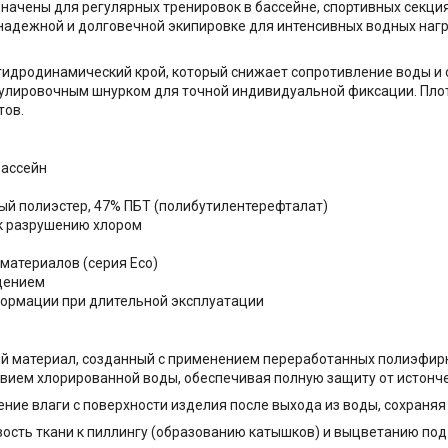
ачены для регулярных тренировок в бассейне, спортивных секци
адежной и долговечной экипировке для интенсивных водных нагру
гидродинамический крой, который снижает сопротивление воды и
улировочным шнурком для точной индивидуальной фиксации. Пло
тов.
бассейн
ый полиэстер, 47% ПБТ (полибутилентерефталат)
 к разрушению хлором
материалов (серия Eco)
ощением
формации при длительной эксплуатации
й материал, созданный с применением переработанных полиэфирны
вием хлорированной воды, обеспечивая полную защиту от истонче
ение влаги с поверхности изделия после выхода из воды, сохраня
вость ткани к пиллингу (образованию катышков) и выцветанию по