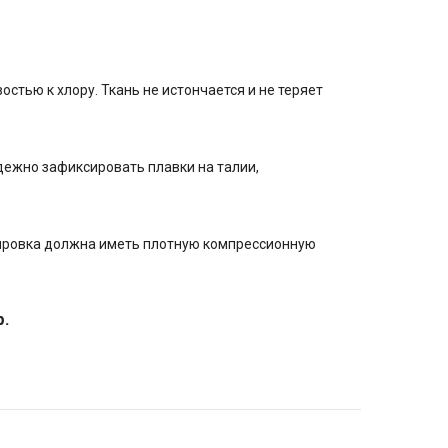
стью к хлору. Ткань не истончается и не теряет
дежно зафиксировать плавки на талии,
ипировка должна иметь плотную компрессионную
р.