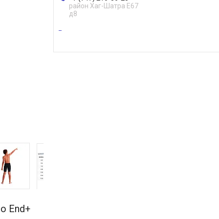
район Хаг-Шатра Е67
д8
o End+