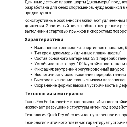
Длинные детские плавки-шорты (джаммеры) предназн
разработана для юных спортсменов, нуждающихся в н
продвинутого.
Конструктивные особенности включают удлиненный 
движения. Эластичный пояс снабжен внутренним рег
выполнении стартовых прыжков и скоростных поворо
Характеристики
Назначение: тренировки, спортивное плавание, 
Тип кроя: джаммеры (длинные плавки-шорты)
Состав основного материала: 53% переработанн
Устойчивость к хлору: 100% устойчивость ткани
Фиксация: внутренний регулировочный шнурок
Экологичность: использование переработанных 
Быстрое высыхание: ткань с низким влагопогл
Сохранение формы: высокая устойчивость к де
Технологии и материалы
Ткань Eco Endurance+ — инновационный износостойки
исключает разрушение структуры нитей под воздейст
Технология Quick Dry обеспечивает ускоренное испар
Технология ниточного плетения гарантирует устойчи