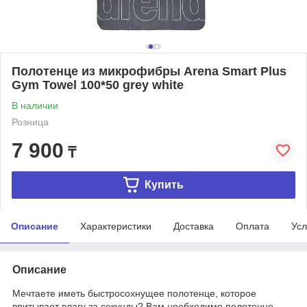
Полотенце из микрофибры Arena Smart Plus
Gym Towel 100*50 grey white
В наличии
Розница
7 900
₸
Купить
Описание
Характеристики
Доставка
Оплата
Усл
Описание
Мечтаете иметь быстросохнущее полотенце, которое
впитывает влагу за секунды? Вам необходимо полотенце