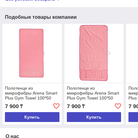
Подобные товары компании
Полотенце из
Полотенце из
Поло
микрофибры Arena Smart
микрофибры Arena Smart
мик
Plus Gym Towel 100*50
Plus Gym Towel 100*50
Plus
pink white
light pink
blue
7 900
7 900
7 9
₸
₸
Купить
Купить
О нас