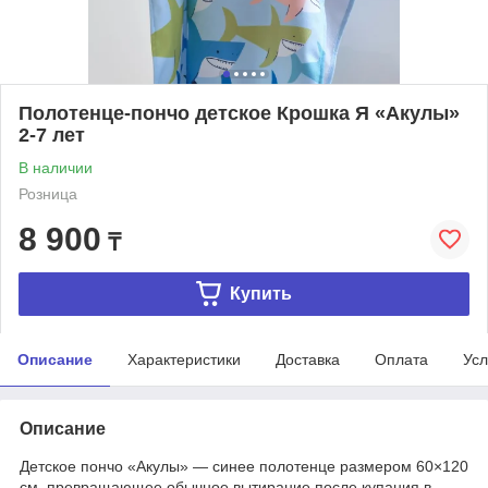
Полотенце-пончо детское Крошка Я «Акулы»
2-7 лет
В наличии
Розница
8 900
₸
Купить
Описание
Характеристики
Доставка
Оплата
Усл
Описание
Детское пончо «Акулы» — синее полотенце размером 60×120
см, превращающее обычное вытирание после купания в