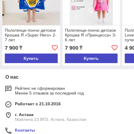
Полотенце-пончо детское
Полотенце-пончо детское
Поло
Крошка Я «Super Hero» 2-
Крошка Я «Принцесса» 3-
Love
7 лет
6 лет
путе
7 900
7 900
4 9
₸
₸
Купить
Купить
О нас
Рейтинг не сформирован
Менее 5 отзывов за последний год
Работает с 21.10.2016
г. Астана
Майлина 23 ВП3, Астана, Казахстан
Контакты