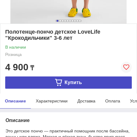
Полотенце-пончо детское LoveLife
"Крокодильчики" 3-6 лет
В наличии
Розница
4 900
₸
Купить
Описание
Характеристики
Доставка
Оплата
Усл
Описание
Это детское пончо — практичный помощник после бассейна,
ванны или пляжа. Мягкая и лёгкая ткань быстро впитывает