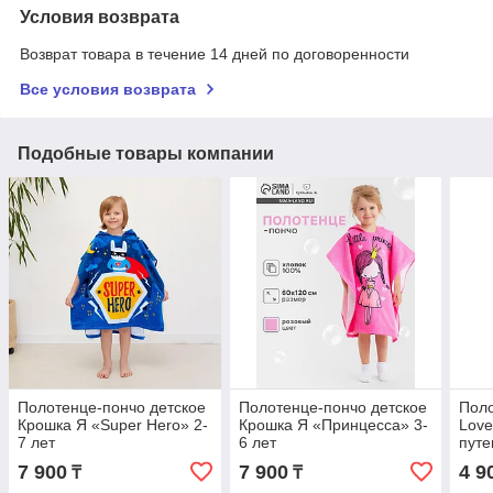
Условия возврата
Возврат товара в течение 14 дней по договоренности
Все условия возврата
Подобные товары компании
Полотенце-пончо детское
Полотенце-пончо детское
Поло
Крошка Я «Super Hero» 2-
Крошка Я «Принцесса» 3-
Love
7 лет
6 лет
путе
7 900
7 900
4 9
₸
₸