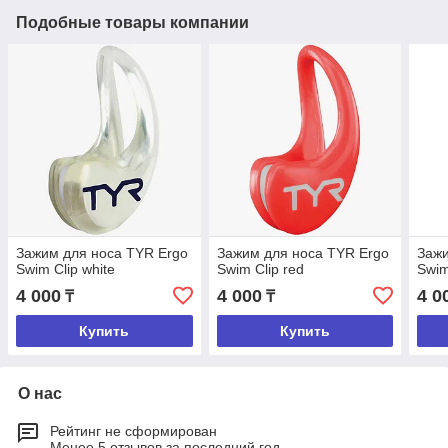
Подобные товары компании
Зажим для носа TYR Ergo
Зажим для носа TYR Ergo
Зажи
Swim Clip white
Swim Clip red
Swim
4 000
4 000
4 0
₸
₸
Купить
Купить
О нас
Рейтинг не сформирован
Менее 5 отзывов за последний год