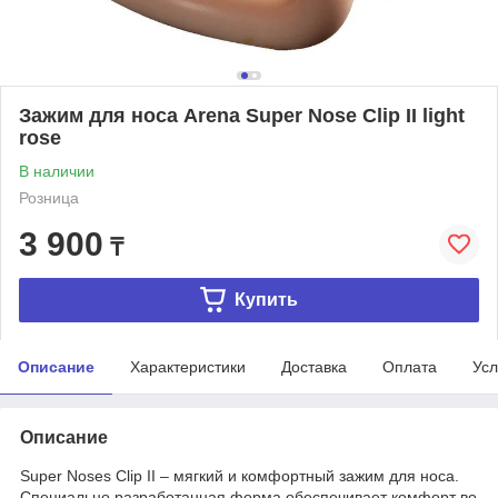
Зажим для носа Arena Super Nose Clip II light
rose
В наличии
Розница
3 900
₸
Купить
Описание
Характеристики
Доставка
Оплата
Усл
Описание
Super Noses Clip II – мягкий и комфортный зажим для носа.
Специально разработанная форма обеспечивает комфорт во