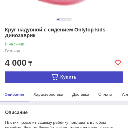
Круг надувной с сидением Onlytop kids
Динозаврик
В наличии
Розница
4 000
₸
Купить
Описание
Характеристики
Доставка
Оплата
Усл
Описание
Плотик позволит вашему ребёнку поплавать в любом
водоёме, будь то бассейн, озеро, море или пруд, а также