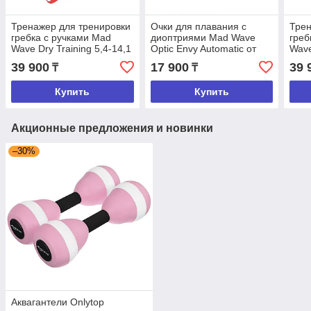
Тренажер для тренировки
Очки для плавания с
Трен
гребка с ручками Mad
диоптриями Mad Wave
греб
Wave Dry Training 5,4-14,1
Optic Envy Automatic от
Wave
кг
-1,0 до -9
кг
39 900
17 900
39 
₸
₸
Купить
Купить
Акционные предложения и новинки
–30%
Аквагантели Onlytop