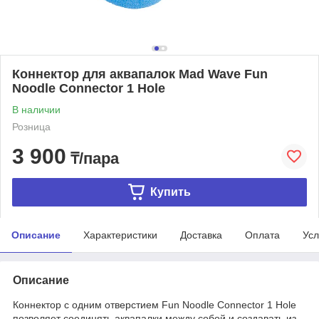
Коннектор для аквапалок Mad Wave Fun
Noodle Connector 1 Hole
В наличии
Розница
3 900
₸/пара
Купить
Описание
Характеристики
Доставка
Оплата
Усл
Описание
Коннектор с одним отверстием Fun Noodle Connector 1 Hole
позволяет соединять аквапалки между собой и создавать из