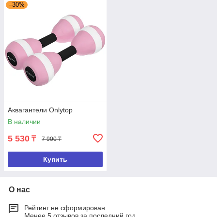
–30%
Аквагантели Onlytop
В наличии
5 530
₸
7 900 ₸
Купить
О нас
Рейтинг не сформирован
Менее 5 отзывов за последний год