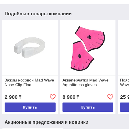
Подобные товары компании
Зажим носовой Mad Wave
Акваперчатки Mad Wave
Пояс
Nose Clip Float
Aquafitness gloves
Wave
2 900
8 900
25 
₸
₸
Купить
Купить
Акционные предложения и новинки