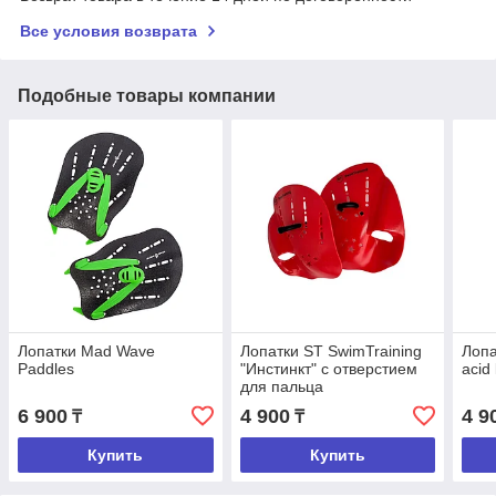
Все условия возврата
Подобные товары компании
Лопатки Mad Wave
Лопатки ST SwimTraining
Лопа
Paddles
"Инстинкт" с отверстием
acid
для пальца
6 900
4 900
4 9
₸
₸
Купить
Купить