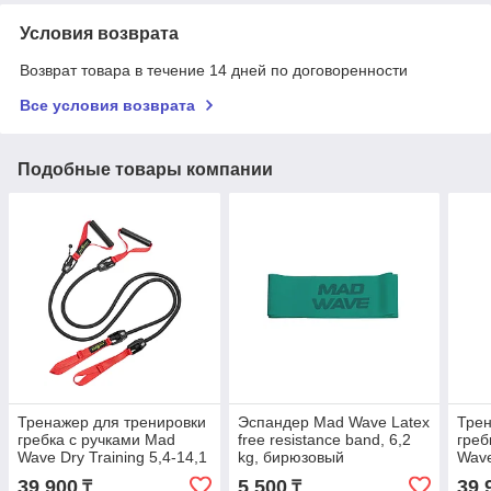
Условия возврата
Возврат товара в течение 14 дней по договоренности
Все условия возврата
Подобные товары компании
Тренажер для тренировки
Эспандер Mad Wave Latex
Трен
гребка с ручками Mad
free resistance band, 6,2
греб
Wave Dry Training 5,4-14,1
kg, бирюзовый
Wave
кг
кг
39 900
5 500
39 
₸
₸