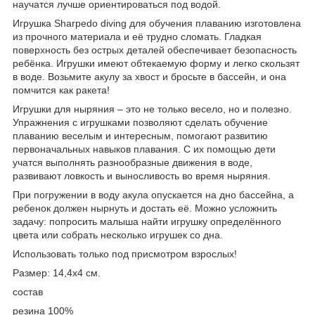
научатся лучше ориентироваться под водой.
Игрушка Sharpedo diving для обучения плаванию изготовлена
из прочного материала и её трудно сломать. Гладкая
поверхность без острых деталей обеспечивает безопасность
ребёнка. Игрушки имеют обтекаемую форму и легко скользят
в воде. Возьмите акулу за хвост и бросьте в бассейн, и она
помчится как ракета!
Игрушки для ныряния – это не только весело, но и полезно.
Упражнения с игрушками позволяют сделать обучение
плаванию веселым и интересным, помогают развитию
первоначальных навыков плавания. С их помощью дети
учатся выполнять разнообразные движения в воде,
развивают ловкость и выносливость во время ныряния.
При погружении в воду акула опускается на дно бассейна, а
ребенок должен нырнуть и достать её. Можно усложнить
задачу: попросить малыша найти игрушку определённого
цвета или собрать несколько игрушек со дна.
Использовать только под присмотром взрослых!
Размер: 14,4х4 см.
состав
резина 100%