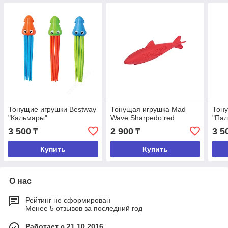
Тонущие игрушки Bestway
Тонущая игрушка Mad
Тону
"Кальмары"
Wave Sharpedo red
"Пал
3 500
2 900
3 5
₸
₸
Купить
Купить
О нас
Рейтинг не сформирован
Менее 5 отзывов за последний год
Работает с 21.10.2016