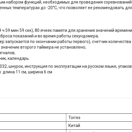
м набором функций, необходимых для проведения соревнований 
нных температурах до -20°С, что позволяет ее рекомендовать дл
 ч 59 мин 59 сек), 80 ячеек памяти для хранения значений времени
броса показаний и во время работы секундомера;
р запускается по окончании работы первого), счетчик количеств
 значение второго таймера не установлено;
игналов;
ник, календарь.
32, шнурок, инструкция по эксплуатации на русском языке, упаковк
 длина 11 см, ширина 6 см.
Torres
Китай