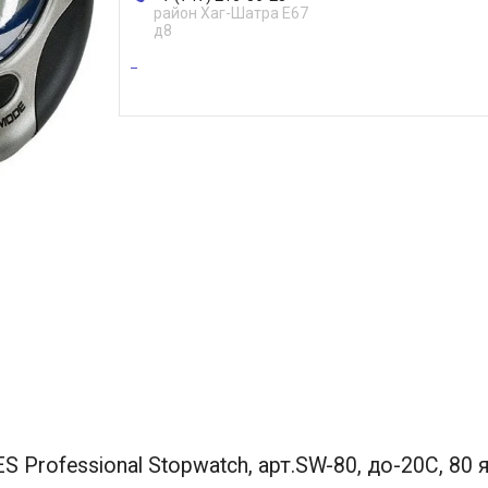
район Хаг-Шатра Е67
д8
rofessional Stopwatch, арт.SW-80, до-20С, 80 я