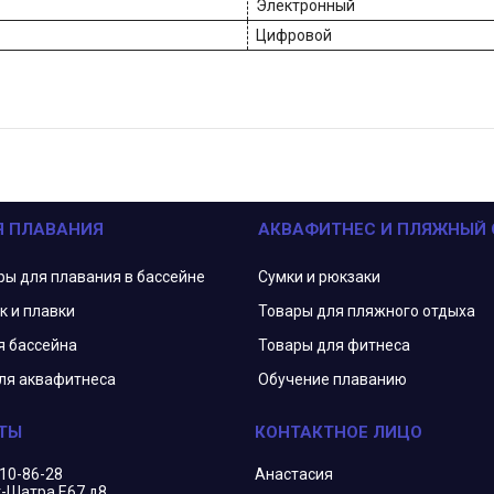
Электронный
Цифровой
Я ПЛАВАНИЯ
АКВАФИТНЕС И ПЛЯЖНЫЙ
ры для плавания в бассейне
Сумки и рюкзаки
к и плавки
Товары для пляжного отдыха
я бассейна
Товары для фитнеса
ля аквафитнеса
Обучение плаванию
210-86-28
Анастасия
г-Шатра Е67 д8