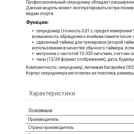
Профессиональный секундомер обладает расширенны
Данная модель может эксплуатироваться при пониже
видам спорта.
Функции:
секундомер (точность 0,01 с, предел измерения 9
возможность обращения к ячейкам памяти после с
сдвоенный таймер для тренировок (второй тайме
использования в качестве обычного таймера, если
метроном с частотой 10-320 сигн/мин, счетчик с
часы (12/24 формат отображения), дата, будиль
Комплектность: секундомер, литиевая батарейка CR20
Корпус секундомера изготовлен из пластика, размеры:
Характеристики
Основные
Производитель
Страна производитель