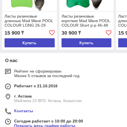
Ласты резиновые
Ласты резиновые
Ласт
длинные Mad Wave POOL
короткие Mad Wave POOL
дли
COLOUR LONG 26-29
COLOUR Short р-р 46-48
COL
15 900
30 900
15 
₸
₸
Купить
Купить
О нас
Рейтинг не сформирован
Менее 5 отзывов за последний год
Работает с 21.10.2016
г. Астана
Майлина 23 ВП3, Астана, Казахстан
Контакты
Сегодня работает с 10:00 до 20:00
Показать весь график работы