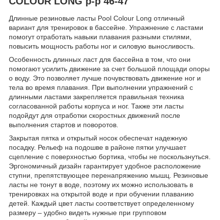
COLOUR LONG р-р 46-47
Длинные резиновые ласты Pool Colour Long отличный
вариант для тренировок в бассейне. Упражнение с ластами
помогут отработать навыки плавания разными стилями,
повысить мощность работы ног и силовую выносливость.
Особенность длинных ласт для бассейна в том, что они
помогают усилить движение за счет большой площади опоры
о воду. Это позволяет лучше почувствовать движение ног и
тела во время плавания. При выполнении упражнений с
длинными ластами закрепляется правильная техника
согласованной работы корпуса и ног. Также эти ласты
подойдут для отработки скоростных движений после
выполнения стартов и поворотов.
Закрытая пятка и открытый носок обеспечат надежную
посадку. Рельеф на подошве в районе пятки улучшает
сцепление с поверхностью бортика, чтобы не поскользнуться.
Эргономичный дизайн гарантирует удобное расположение
ступни, препятствующее перенапряжению мышц. Резиновые
ласты не тонут в воде, поэтому их можно использовать в
тренировках на открытой воде и при обучении плаванию
детей. Каждый цвет ласты соответствует определенному
размеру – удобно видеть нужные при групповом