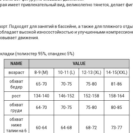
орая имеет привлекательный вид, великолепно тянется, делает фи
орт. Подходят для занятий в бассейне, а также для пляжного отды
 обладает высокой износостойкостью и улучшенными компрессион
ковывает движения.
дкладки (полиэстер 95%, спандекс 5%)
NAME
VALUE
возраст
8-9 (M)
10-11 (L)
12-13 (XL)
14-15(XXL)
обхват
65-70
70-75
75-80
81-86
бедер
рост
134-140
146-152
152-158
158-164
обхват
64-70
70-75
75-80
80-85
груди
обхват
ниже
60-64
64-68
68-72
73-77
талии на 6