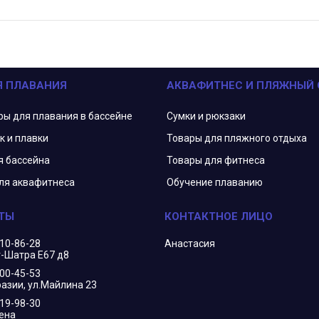
Я ПЛАВАНИЯ
АКВАФИТНЕС И ПЛЯЖНЫЙ
ры для плавания в бассейне
Сумки и рюкзаки
к и плавки
Товары для пляжного отдыха
я бассейна
Товары для фитнеса
ля аквафитнеса
Обучение плаванию
210-86-28
Анастасия
г-Шатра Е67 д8
400-45-53
азии, ул.Майлина 23
719-98-30
ена