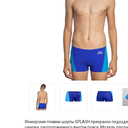
Юниорские плавки-шорты SPLASH прекрасно подходят
шнурка, расположенного внутри пояса. Модель плотн