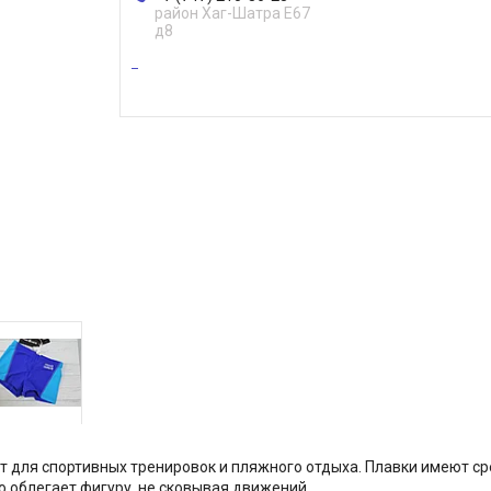
район Хаг-Шатра Е67
д8
 для спортивных тренировок и пляжного отдыха. Плавки имеют ср
о облегает фигуру, не сковывая движений.