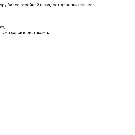
гуру более стройной и создает дополнительную
ха;
ными характеристиками;