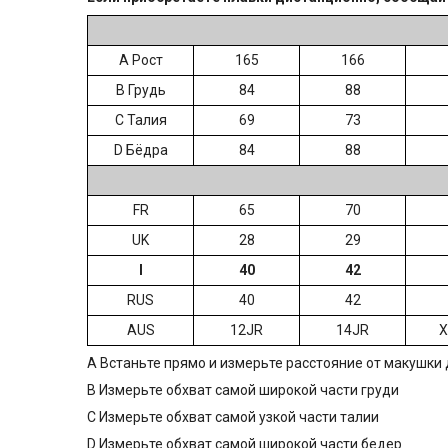
А Рост
165
166
B Грудь
84
88
C Талия
69
73
D Бёдра
84
88
FR
65
70
UK
28
29
I
40
42
RUS
40
42
AUS
12JR
14JR
X
A Встаньте прямо и измерьте расстояние от макушки 
B Измерьте обхват самой широкой части груди
C Измерьте обхват самой узкой части талии
D Измерьте обхват самой широкой части бедер