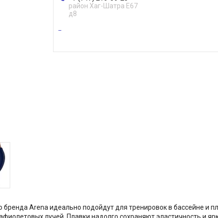
район Хаг-Шатра Е67
д8
о бренда Arena идеально подойдут для тренировок в бассейне и п
афиолетовых лучей. Плавки надолго сохраняют эластичность и ярк