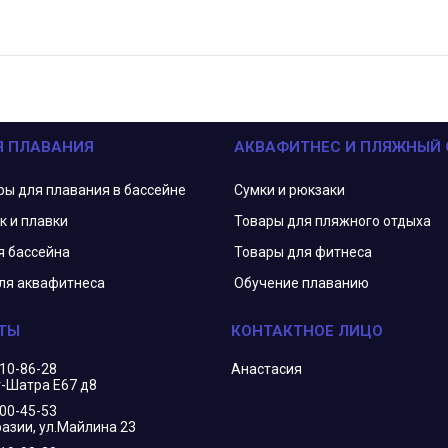
Я ПЛАВАНИЯ
АКВАФИТНЕС И ПЛЯЖНЫЙ
ры для плавания в бассейне
Сумки и рюкзаки
к и плавки
Товары для пляжного отдыха
я бассейна
Товары для фитнеса
ля аквафитнеса
Обучение плаванию
210-86-28
Анастасия
г-Шатра Е67 д8
400-45-53
азии, ул.Майлина 23