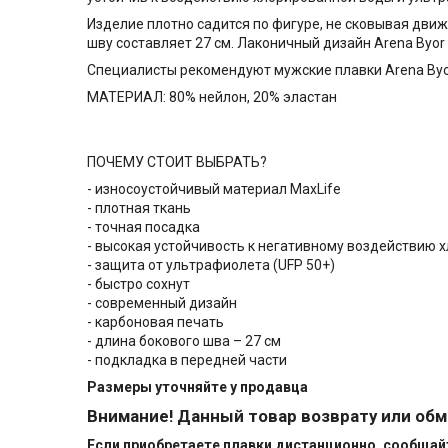
Изделие плотно садится по фигуре, не сковывая дв
шву составляет 27 см. Лаконичный дизайн Arena Byor 
Специалисты рекомендуют мужские плавки Arena Byor
МАТЕРИАЛ: 80% нейлон, 20% эластан
ПОЧЕМУ СТОИТ ВЫБРАТЬ?
- износоустойчивый материал MaxLife
- плотная ткань
- точная посадка
- высокая устойчивость к негативному воздействию 
- защита от ультрафиолета (UFP 50+)
- быстро сохнут
- современный дизайн
- карбоновая печать
- длина бокового шва – 27 см
- подкладка в передней части
Размеры уточняйте у продавца
Внимание! Данный товар возврату или обм
Если приобретаете плавки дистанционно, сообщайте