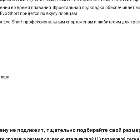
ижений во время плавания. Фронтальная подкладка обеспечивает 
Evo Short придется по вкусу пловцам.
 Evo Short профессиональным спортсменам и любителям для трени
хлора
ену не подлежит, тщательно подбирайте свой разме
 продавцу размер согласно итальянской ( I ) размерной сетки