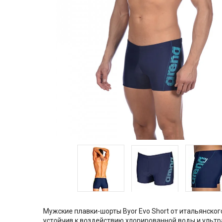
Мужские плавки-шорты Byor Evo Short от итальянског
устойчив к воздействию хлорированной воды и ультр