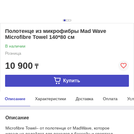
Полотенце из микрофибры Mad Wave
Microfibre Towel 140*80 см
В наличии
Розница
10 900
₸
Купить
Описание
Характеристики
Доставка
Оплата
Усл
Описание
Microfibre Towel– от полотенце от MadWave, которое
идеально подойдет для походов в бассейн и спортзал.