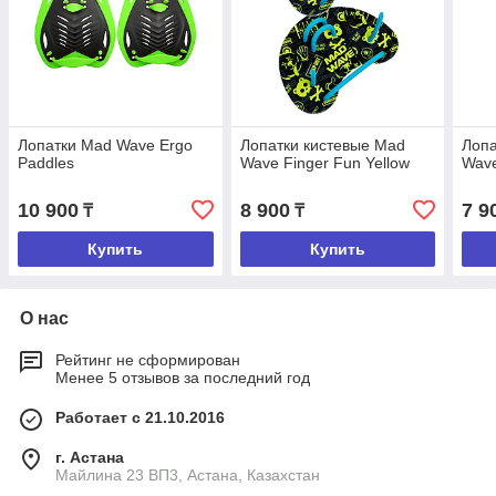
Лопатки Mad Wave Ergo
Лопатки кистевые Mad
Лопа
Paddles
Wave Finger Fun Yellow
Wave
10 900
8 900
7 9
₸
₸
Купить
Купить
О нас
Рейтинг не сформирован
Менее 5 отзывов за последний год
Работает с 21.10.2016
г. Астана
Майлина 23 ВП3, Астана, Казахстан