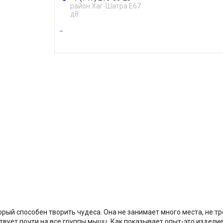
район Хаг-Шатра Е67
д8
орый способен творить чудеса. Она не занимает много места, не тр
вует почти на все группы мышц. Как показывает опыт-это изделие