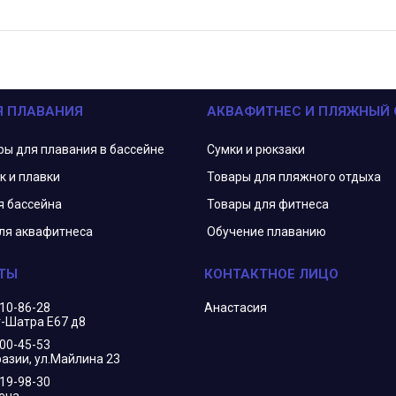
Я ПЛАВАНИЯ
АКВАФИТНЕС И ПЛЯЖНЫЙ
ры для плавания в бассейне
Сумки и рюкзаки
к и плавки
Товары для пляжного отдыха
я бассейна
Товары для фитнеса
ля аквафитнеса
Обучение плаванию
210-86-28
Анастасия
г-Шатра Е67 д8
400-45-53
азии, ул.Майлина 23
719-98-30