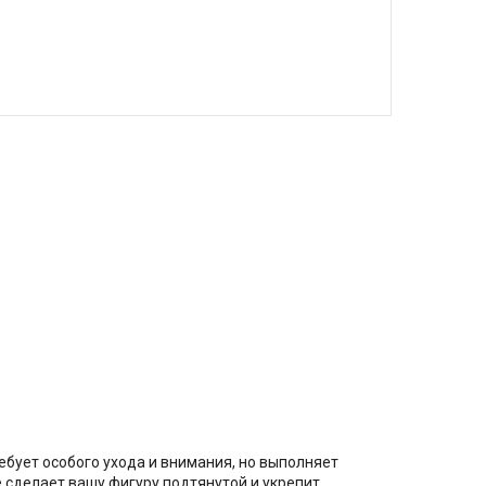
ебует особого ухода и внимания, но выполняет
 сделает вашу фигуру подтянутой и укрепит