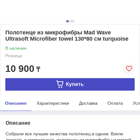
Полотенце из микрофибры Mad Wave
Ultrasoft Microfiber towel 130*80 см turquoise
В наличии
Розница
10 900
₸
Купить
Описание
Характеристики
Доставка
Оплата
Усл
Описание
Собрали все лучшие качества полотенец в одном. Взяли
легкость и компактность полотенец из микрофибры и мягкий