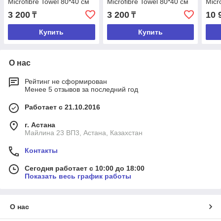
Microfibre Towel 80*40 см
Microfibre Towel 80*40 см
Micr
3 200
3 200
10 
₸
₸
Купить
Купить
О нас
Рейтинг не сформирован
Менее 5 отзывов за последний год
Работает с 21.10.2016
г. Астана
Майлина 23 ВП3, Астана, Казахстан
Контакты
Сегодня работает с 10:00 до 18:00
Показать весь график работы
О нас