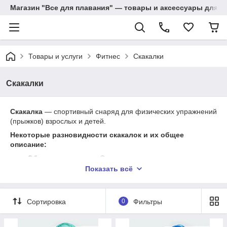
Магазин "Все для плавания" — товары и аксессуары для п
Товары и услуги
Фитнес
Скакалки
Скакалки
Скакалка
— спортивный снаряд для физических упражнений
(прыжков) взрослых и детей.
Некоторые разновидности скакалок и их общее
описание:
Обычные скакалки
. Состоят из резинового шнура и
двух ручек, чаще всего пластмассовых (но бывают и
Показать всё
деревянные). Доступны по цене и подходят для
простых упражнений.
Скоростные скакалки
. Нужны для динамичных
Сортировка
0
Фильтры
тренировок, требующих высокой амплитуды и скорости
движений. Используются в боксе и кроссфите.