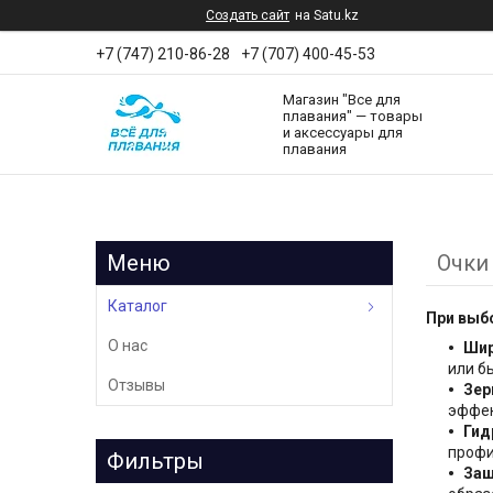
Создать сайт
на Satu.kz
+7 (747) 210-86-28
+7 (707) 400-45-53
Магазин "Все для
плавания" — товары
и аксессуары для
плавания
Очки
Каталог
При выб
О нас
Шир
или б
Отзывы
Зер
эффек
Гид
профи
Фильтры
Защ