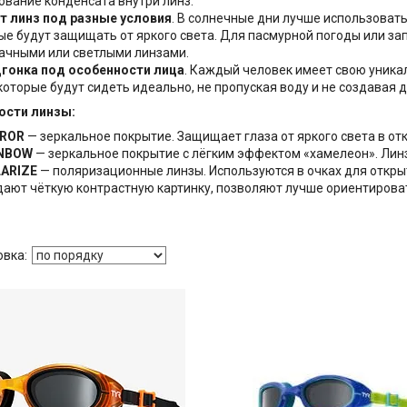
ование конденсата внутри линз.
т линз под разные условия
. В солнечные дни лучше использоват
ые будут защищать от яркого света. Для пасмурной погоды или за
ачными или светлыми линзами.
гонка под особенности лица
. Каждый человек имеет свою уника
 которые будут сидеть идеально, не пропуская воду и не создавая 
ости линзы:
ROR
— зеркальное покрытие. Защищает глаза от яркого света в от
NBOW
— зеркальное покрытие с лёгким эффектом «хамелеон». Лин
ARIZE
— поляризационные линзы. Используются в очках для откры
 дают чёткую контрастную картинку, позволяют лучше ориентирова