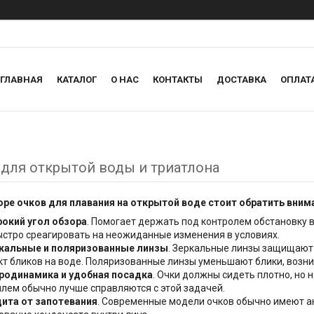
ГЛАВНАЯ
КАТАЛОГ
О НАС
КОНТАКТЫ
ДОСТАВКА
ОПЛАТ
 для открытой воды и триатлона
оре очков для плавания на открытой воде стоит обратить вни
окий угол обзора
. Помогает держать под контролем обстановку в
ыстро среагировать на неожиданные изменения в условиях.
кальные и поляризованные линзы
. Зеркальные линзы защищают 
т бликов на воде. Поляризованные линзы уменьшают блики, возн
родинамика и удобная посадка
. Очки должны сидеть плотно, но
лем обычно лучше справляются с этой задачей.
ита от запотевания
. Современные модели очков обычно имеют а