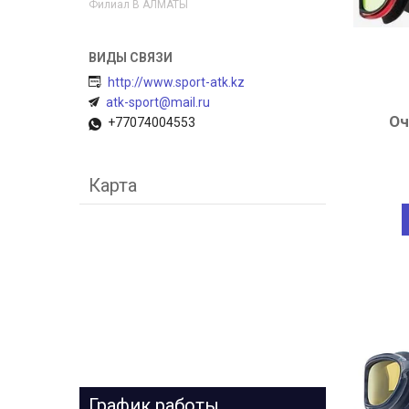
Филиал В АЛМАТЫ
http://www.sport-atk.kz
atk-sport@mail.ru
Оч
+77074004553
Карта
График работы