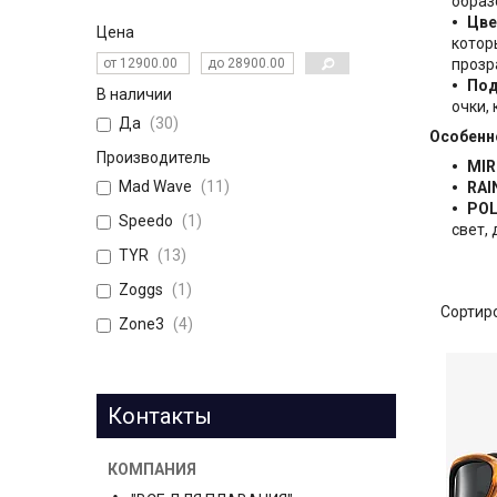
образ
Цве
Цена
котор
прозр
Под
В наличии
очки,
Да
30
Особенн
Производитель
MIR
Mad Wave
11
RAI
POL
Speedo
1
свет,
TYR
13
Zoggs
1
Zone3
4
Контакты