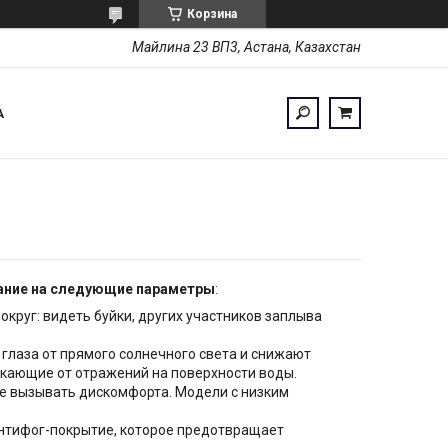
Корзина
Майлина 23 ВП3, Астана, Казахстан
А
мание на следующие параметры
:
округ: видеть буйки, других участников заплыва
глаза от прямого солнечного света и снижают
икающие от отражений на поверхности воды.
 не вызывать дискомфорта. Модели с низким
нтифог-покрытие, которое предотвращает