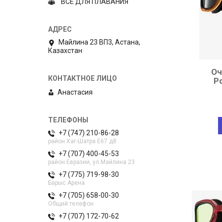
"ВСЕ ДЛЯ ПЛАВАНИЯ"
Майлина 23 ВП3, Астана,
Казахстан
Оч
P
Анастасия
+7 (747) 210-86-28
район Хаг-Шатра Е67 д8
+7 (707) 400-45-53
район Евразии, ул.Майлина 23
+7 (775) 719-98-30
Барыс Арена
+7 (705) 658-00-30
Общий телефон
+7 (707) 172-70-62