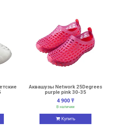
детские
Аквашузы Network 25Degrees
5
purple pink 30-35
4 900 ₸
В наличии
Купить