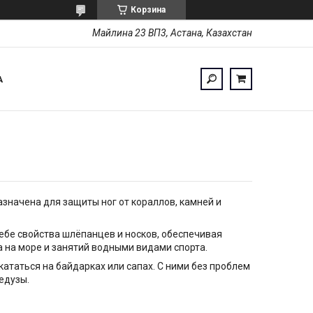
Корзина
Майлина 23 ВП3, Астана, Казахстан
А
азначена для защиты ног от кораллов, камней и
себе свойства шлёпанцев и носков, обеспечивая
 на море и занятий водными видами спорта.
ататься на байдарках или сапах. С ними без проблем
медузы.