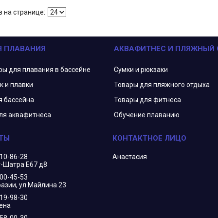
Я ПЛАВАНИЯ
АКВАФИТНЕС И ПЛЯЖНЫЙ
ры для плавания в бассейне
Сумки и рюкзаки
к и плавки
Товары для пляжного отдыха
я бассейна
Товары для фитнеса
ля аквафитнеса
Обучение плаванию
210-86-28
Анастасия
г-Шатра Е67 д8
400-45-53
азии, ул.Майлина 23
719-98-30
ена
658-00-30