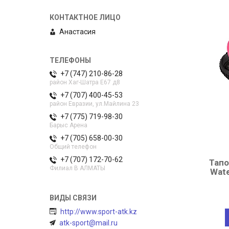
Анастасия
+7 (747) 210-86-28
район Хаг-Шатра Е67 д8
+7 (707) 400-45-53
район Евразии, ул.Майлина 23
+7 (775) 719-98-30
Барыс Арена
+7 (705) 658-00-30
Общий телефон
+7 (707) 172-70-62
Тапо
Филиал В АЛМАТЫ
Wate
http://www.sport-atk.kz
atk-sport@mail.ru