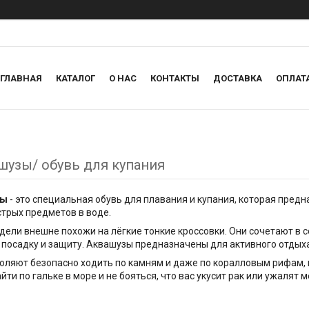
ГЛАВНАЯ
КАТАЛОГ
О НАС
КОНТАКТЫ
ДОСТАВКА
ОПЛАТ
шузы/ обувь для купания
зы
- это специальная обувь для плавания и купания, которая предн
стрых предметов в воде.
дели внешне похожи на лёгкие тонкие кроссовки. Они сочетают в 
посадку и защиту. Аквашузы предназначены для активного отдыха
оляют безопасно ходить по камням и даже по коралловым рифам, к
йти по гальке в море и не бояться, что вас укусит рак или ужалят 