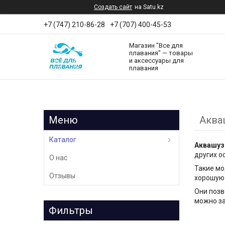
Создать сайт
на Satu.kz
+7 (747) 210-86-28
+7 (707) 400-45-53
Магазин "Все для
плавания" — товары
и аксессуары для
плавания
Аква
Каталог
Аквашу
других о
О нас
Такие мо
Отзывы
хорошую 
Они позв
можно за
Фильтры