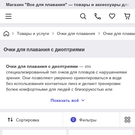
Магазин "Все для плавания" — товары и аксессуары для п
Товары и услуги
Очки для плавания
Очки для плава
Очки для плавания с диоптриями
Очки для плавания с диоптриями
— это
специализированный тип очков для пловцов с нарушениями
зрения. Они позволяют уверенно ориентироваться в воде
без использования контактных линз и делают тренировки
более комфортными для людей с близорукостью или
дальнозоркостью.
Показать всё
Существует два основных типа таких очков
:
Модели с готовыми линзами
. Это самый
распространённый вариант. Производитель выпускает
Сортировка
0
Фильтры
линзы с фиксированными значениями диоптрий —
обычно от −1.0 до −9.0. Плюсы: доступная цена,
большой выбор, простота покупки. Минус — диоптрии